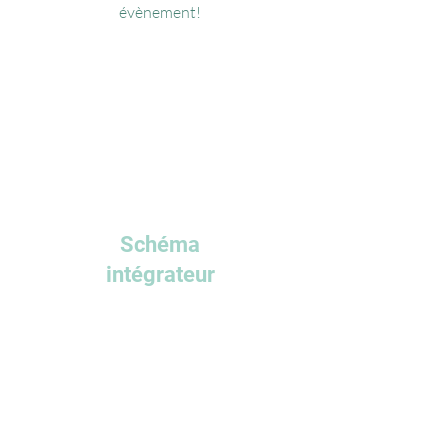
évènement!
Schéma
intégrateur
Vous avez un projet et vous avez de la
difficulté à en illustrer les étapes dans
une figure ? Nous pouvons vous y aider!