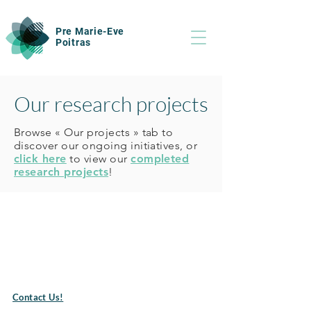
Pre Marie-Eve
Poitras
Our research projects
Browse « Our projects » tab to
discover our ongoing initiatives, or
click here
to view our
completed
research projects
!
Pre Marie-Eve Poitras
Centre intégré universitaire de santé et de
services sociaux du Saguenay-Lac-Saint-Jean
305 rue St-Vallier, Chicoutimi,
Case postale 221,
Québec,
G7H 5H6
Contact Us!